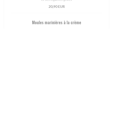
20,90 EUR
Moules marinières à la crème
17,90 EUR
Filet de bar à la plancha, sauce vierge fenouil et
carotte braisés
fenouil au curcuma, tomates rôties
29,00 EUR
LE COIN DES BURGERS
Nos burgers sont accompagnés de frites maison
Chicken Burger et ses frites maison
Salade, tomate, oignons rouges, poulet croustillant, cheddar,
sauce burger maison