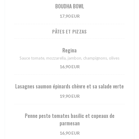
BOUDHA BOWL
17,90 EUR
PÂTES ET PIZZAS
Regina
Sauce tomate, mozzarella, jambon, champignons, olives
16,90 EUR
Lasagnes saumon épinards chèvre et sa salade verte
19,90 EUR
Penne pesto tomates basilic et copeaux de
parmesan
16,90 EUR