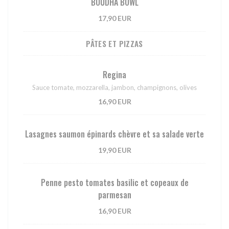
BOUDHA BOWL
17,90 EUR
PÂTES ET PIZZAS
Regina
Sauce tomate, mozzarella, jambon, champignons, olives
16,90 EUR
Lasagnes saumon épinards chèvre et sa salade verte
19,90 EUR
Penne pesto tomates basilic et copeaux de
parmesan
16,90 EUR