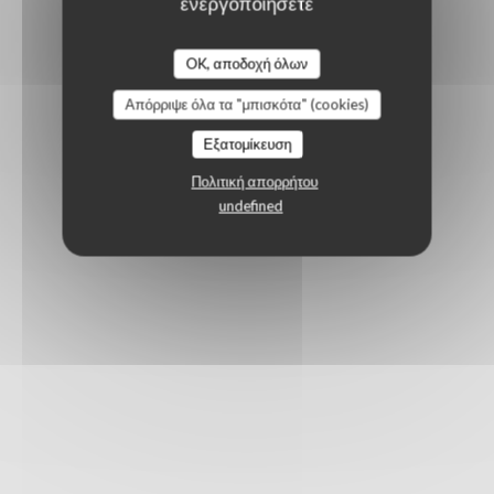
ενεργοποιήσετε
OK, αποδοχή όλων
Απόρριψε όλα τα "μπισκότα" (cookies)
Εξατομίκευση
Πολιτική απορρήτου
undefined