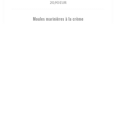
20,90 EUR
Moules marinières à la crème
17,90 EUR
Filet de bar à la plancha, sauce vierge fenouil et
carotte braisés
fenouil au curcuma, tomates rôties
29,00 EUR
LE COIN DES BURGERS
Nos burgers sont accompagnés de frites maison
Chicken Burger et ses frites maison
Salade, tomate, oignons rouges, poulet croustillant, cheddar,
sauce burger maison
20,90 EUR