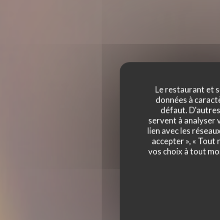
Le restaurant et s
données à caractèr
défaut. D'autres
servent à analyser v
lien avec les réseau
accepter », « Tout
vos choix à tout mo
LA TERRASSE BER